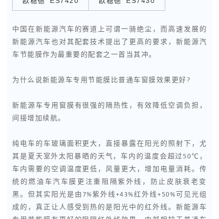
欧稳德
ES7420
欧稳德
ES7430
中国在新能源汽车的赛道上可谓一骑绝尘，而高速发展的
新能源汽车也对其配套技术提出了更高的要求，新能源汽
车节能膜作为最重要的配套之一首当其冲。
为什么说新能源车专用节能膜比普通车窗膜效果更好?
新能源车专用窗膜有很强的隔热性，有效降低空调负担，
间接增加续航。
纯电车的车玻璃面积更大，直接暴露在阳光的照射下，尤
其是夏天室外太阳暴晒的天气，车内的温度会超过50℃，
车内需要的空调温度更低，风量更大，增加电量消耗。传
统的燃油车汽车膜更注重阻隔紫外线，防止皮肤衰老变
黑。但其实阳光是由7%紫外线+43%红外线+50%可见光组
成的，真正让人感受到热的是阳光中的红外线。新能源车