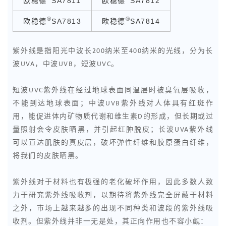
欧稳德
SA7811
欧稳德
SA7812
®
®
欧稳德
SA7813
欧稳德
SA7814
紫外线是指阳光中波长200纳米至400纳米的光线，分为长
波UVA，中波UVB，短波UVC。
短波UVC紫外线在经过地球表面同温层时被臭氧层吸收，
不能到达地球表面；中波UVB紫外线对人体具有红斑作
用，能促进体内矿物质代谢和维生素D的形成，但长期或过
量照射会令皮肤晒黑，并引起红肿脱皮；长波UVA紫外线
可以直达肌肤的真皮层，破坏弹性纤维和胶原蛋白纤维，
将我们的皮肤晒黑。
紫外线对于材料也有极强的老化破坏作用，因此多数人致
力于研究紫外线吸收剂，以期待将紫外线完全屏蔽于材料
之外，市场上越来越多的出现不同种类和波段的紫外线吸
收剂。但紫外线并非一无是处，其正向作用也不容小觑：