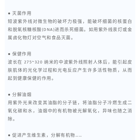
● 灭菌作用
短波紫外线对微生物的破坏力极强，能破坏细菌的核蛋白
和脱氧核糖核酸(DNA)进而杀死细菌。如用紫外线汞灯或金
属卤化物灯对空气和食品灭菌。
● 保健作用
波长在 275~320 纳米的中波紫外线照射人体后，能引起皮
肤肌体的光化学过程和光电反应产生许多活性物质，从而
起到健康保健的作用。
● 分解油烟
用紫外光来改变其油脂的分子链，将油脂分子冷燃生成二
氧化碳和水，油烟中的有机物被光解氧化，异味也随之消
除。
● 促进产生维生素，分解有机物……