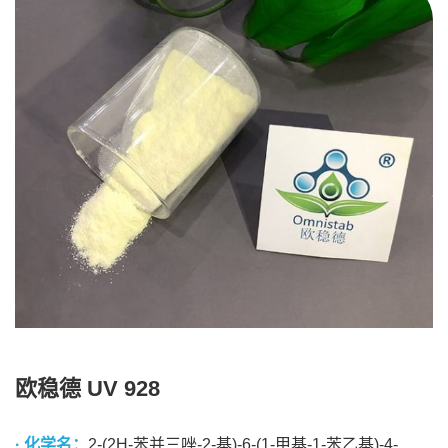
欧稳德 UV 928
· 化学名：
2-(2H-苯并三唑-2-基)-6-(1-甲基-1-苯乙基)-4-