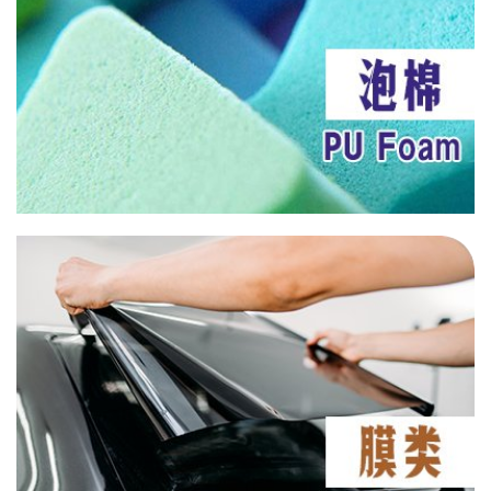
UV 571
UV 1
UV B75
HN 130
LS 123
LS 292
AN 6133
AN 6136