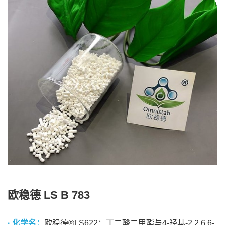
欧稳德 LS B 783
· 化学名：
欧稳德®LS622：丁二酸二甲酯与4-羟基-2,2,6,6-