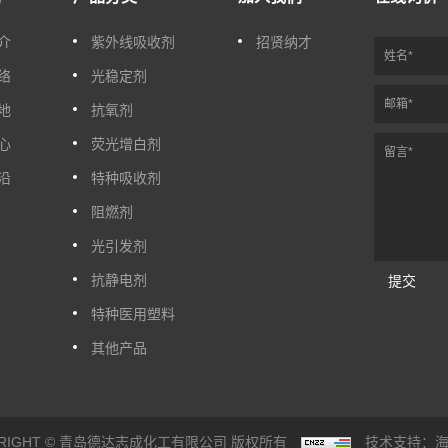
介
紫外线吸收剂
招贤纳才
络
光稳定剂
地
抗氧剂
心
荧光增白剂
沿
特种吸收剂
阻燃剂
光引发剂
抗静电剂
提交
特种医用塑料
其他产品
YRIGHT © 青岛德达志成化工有限公司 版权所有
技术支持：