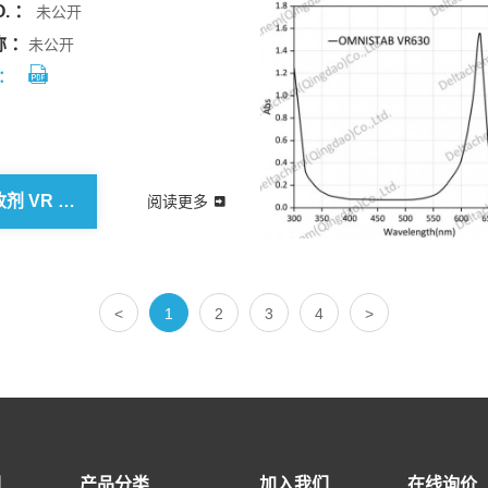
. ：
未公开
 ：
未公开
：
欧稳德 吸收剂 VR 582
阅读更多
<
1
2
3
4
>
们
产品分类
加入我们
在线询价