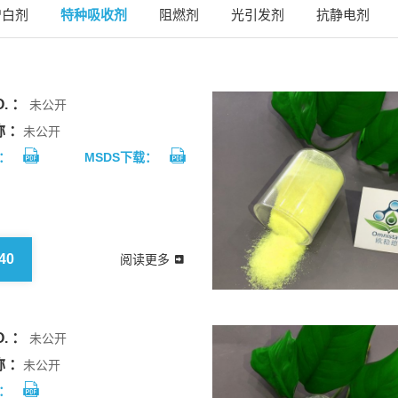
增白剂
特种吸收剂
阻燃剂
光引发剂
抗静电剂
. ：
未公开
 ：
未公开
：
MSDS下载：
40
阅读更多
. ：
未公开
 ：
未公开
：