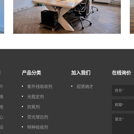
们
产品分类
加入我们
在线询价
介
紫外线吸收剂
招贤纳才
络
光稳定剂
地
抗氧剂
心
荧光增白剂
沿
特种吸收剂