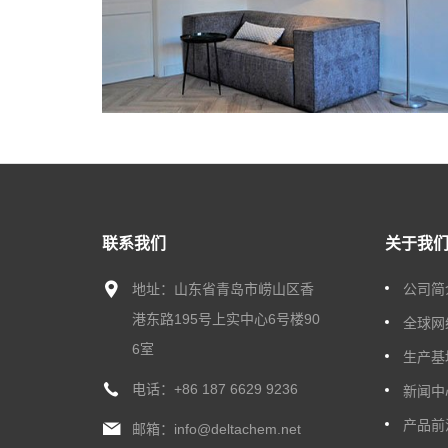
联系我们
关于我
地址：山东省青岛市崂山区香
公司简
港东路195号上实中心6号楼90
全球网
6室
生产基
电话：
+86 187 6629 9236
新闻中
产品前
邮箱：
info@deltachem.net