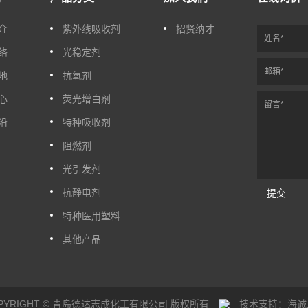
介
紫外线吸收剂
招贤纳才
络
光稳定剂
地
抗氧剂
心
荧光增白剂
沿
特种吸收剂
阻燃剂
光引发剂
抗静电剂
提交
特种医用塑料
其他产品
PYRIGHT © 青岛德达志成化工有限公司 版权所有
技术支持：海诚