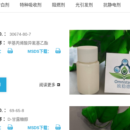
增白剂
特种吸收剂
阻燃剂
光引发剂
抗静电剂
. ：
30674-80-7
 ：
甲基丙烯酸异氰基乙酯
：
MSDS下载：
M
阅读更多
. ：
69-65-8
 ：
D-甘露糖醇
：
MSDS下载：