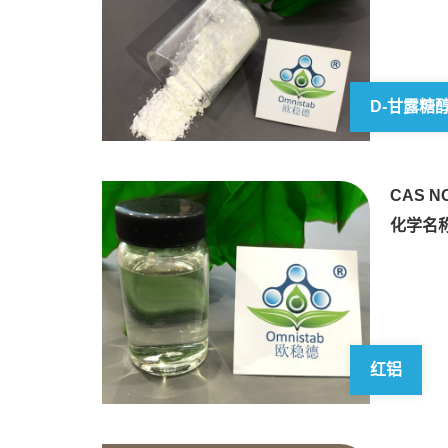
D-甘露糖
CAS NO
化学名称
红铝