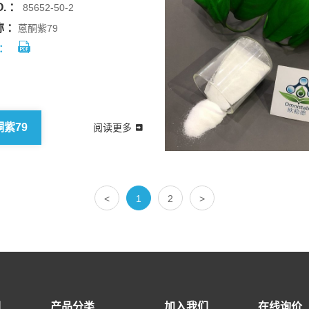
. ：
85652-50-2
 ：
蒽酮紫79
：
酮紫79
阅读更多
<
1
2
>
们
产品分类
加入我们
在线询价