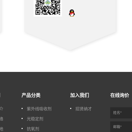
们
产品分类
加入我们
在线询价
介
紫外线吸收剂
招贤纳才
络
光稳定剂
地
抗氧剂