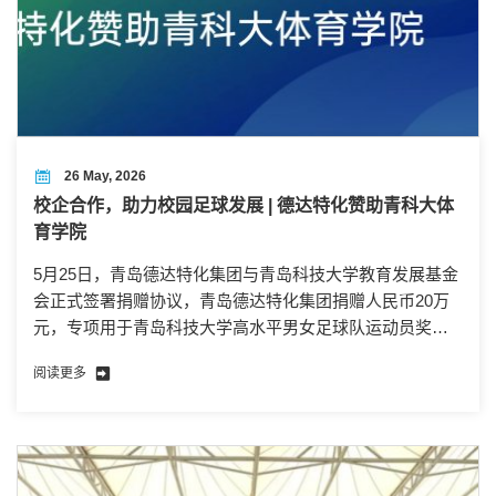
26 May, 2026
校企合作，助力校园足球发展 | 德达特化赞助青科大体
育学院
5月25日，青岛德达特化集团与青岛科技大学教育发展基金
会正式签署捐赠协议，青岛德达特化集团捐赠人民币20万
元，专项用于青岛科技大学高水平男女足球队运动员奖学
金、赛事保障、队伍建设等，助力青科大足球事业高质量
阅读更多
发展。