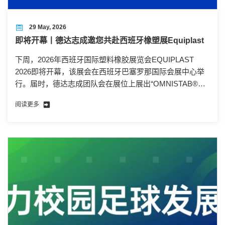
29 May, 2026
即将开幕丨德达志成邀您共赴西班牙橡塑展Equiplast
下周，2026年西班牙国际塑料橡胶展览会EQUIPLAST
2026即将开幕，该展会在西班牙巴塞罗那国际会展中心举
行。届时，德达志成团队会在展位上展出“OMNISTAB®欧
稳德®”系列特色产品，诚邀各位新老朋友到我司展位莅临
阅读更多
交流！