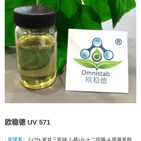
欧稳德 UV 571
· 化学名：
2-(2H-苯并三氮唑-2-基)-6-十二烷基-4-甲基苯酚