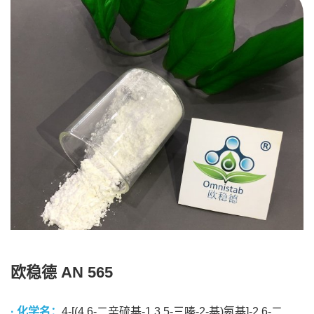
欧稳德 AN 565
· 化学名：
4-[(4,6-二辛硫基-1,3,5-三嗪-2-基)氨基]-2,6-二