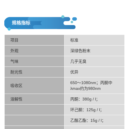
规格指标
项目
标准
外观
深绿色粉末
气味
几乎无臭
耐光性
优异
650〜1080nm；丙酮中
吸收区
λmax约为980nm
溶解性
丙酮：380g / l；
环己酮：125g / l；
乙酸乙酯：15g / l；