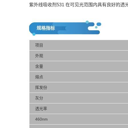
紫外线吸收剂531 在可见光范围内具有良好的
规格指标
项目
外观
含量
熔点
挥发份
灰分
透光率
460nm