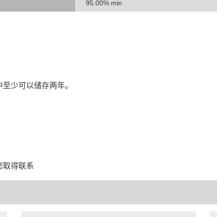
95.00% min
中至少可以储存两年。
您取得联系