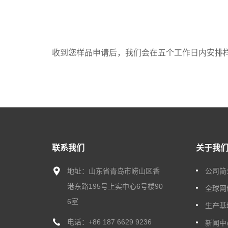
收到您样品申请后，我们会在五个工作日内安排
联系我们
关于我
地址：山东省青岛市崂山区香
公司简
港东路195号上实中心6号楼90
全球网
6室
生产基
电话：
+86 187 6629 9236
新闻中