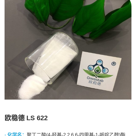
欧稳德 LS 622
· 化学名：
聚丁二酸(4-羟基-2,2,6,6-四甲基-1-哌啶乙醇)酯