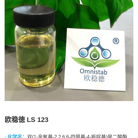
欧稳徳 LS 123
· 化学名：
双(1-辛氧基-2,2,6,6-四甲基-4-哌啶基)癸二酸酯