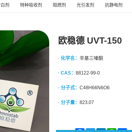
增白剂
特种吸收剂
阻燃剂
光引发剂
抗静电剂
欧稳德 UVT-150
· 化学名：
辛基三嗪酮
· CAS：
88122-99-0
· 分子式：
C48H66N6O6
· 分子量：
823.07