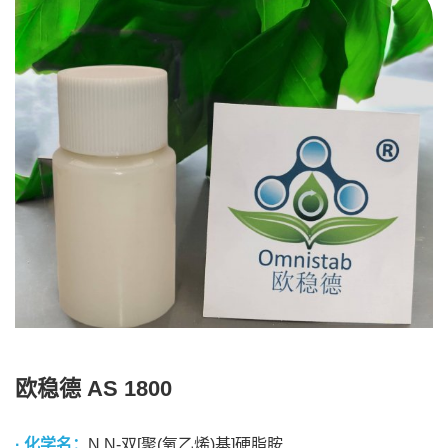
欧稳德 AS 1800
· 化学名：
N,N-双[聚(氧乙烯)基]硬脂胺