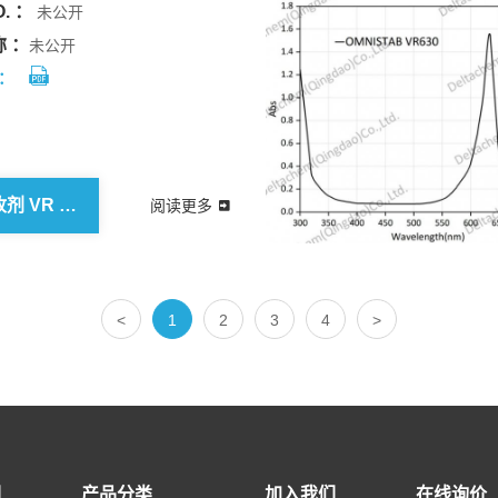
. ：
未公开
 ：
未公开
：
欧稳德 吸收剂 VR 582
阅读更多
<
1
2
3
4
>
们
产品分类
加入我们
在线询价