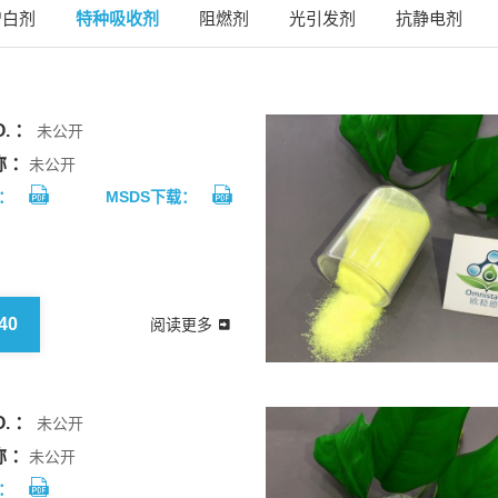
增白剂
特种吸收剂
阻燃剂
光引发剂
抗静电剂
. ：
未公开
 ：
未公开
：
MSDS下载：
40
阅读更多
. ：
未公开
 ：
未公开
：