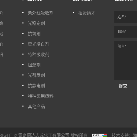
介
紫外线吸收剂
招贤纳才
络
光稳定剂
地
抗氧剂
心
荧光增白剂
沿
特种吸收剂
阻燃剂
光引发剂
抗静电剂
提交
特种医用塑料
其他产品
YRIGHT © 青岛德达志成化工有限公司 版权所有
技术支持：