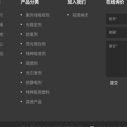
们
产品分类
加入我们
在线询价
介
紫外线吸收剂
招贤纳才
络
光稳定剂
地
抗氧剂
心
荧光增白剂
沿
特种吸收剂
阻燃剂
光引发剂
抗静电剂
提交
特种医用塑料
其他产品