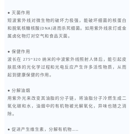
● 灭菌作用
短波紫外线对微生物的破坏力极强，能破坏细菌的核蛋白
和脱氧核糖核酸(DNA)进而杀死细菌。如用紫外线汞灯或金
属卤化物灯对空气和食品灭菌。
● 保健作用
波长在 275~320 纳米的中波紫外线照射人体后，能引起皮
肤肌体的光化学过程和光电反应产生许多活性物质，从而
起到健康保健的作用。
● 分解油烟
用紫外光来改变其油脂的分子链，将油脂分子冷燃生成二
氧化碳和水，油烟中的有机物被光解氧化，异味也随之消
除。
● 促进产生维生素，分解有机物……