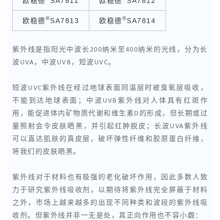
欧稳德
SA7811
欧稳德
SA7812
®
®
欧稳德
SA7813
欧稳德
SA7814
紫外线是指阳光中波长200纳米至400纳米的光线，分为长
波UVA，中波UVB，短波UVC。
短波UVC紫外线在经过地球表面同温层时被臭氧层吸收，
不能到达地球表面；中波UVB紫外线对人体具有红斑作
用，能促进体内矿物质代谢和维生素D的形成，但长期或过
量照射会令皮肤晒黑，并引起红肿脱皮；长波UVA紫外线
可以直达肌肤的真皮层，破坏弹性纤维和胶原蛋白纤维，
将我们的皮肤晒黑。
紫外线对于材料也有极强的老化破坏作用，因此多数人致
力于研究紫外线吸收剂，以期待将紫外线完全屏蔽于材料
之外，市场上越来越多的出现不同种类和波段的紫外线吸
收剂。但紫外线并非一无是处，其正向作用也不容小觑：