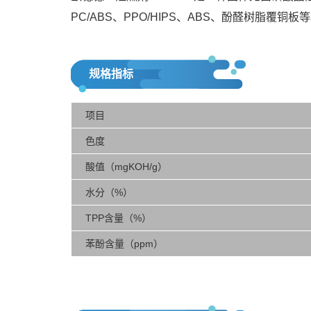
PC/ABS、PPO/HIPS、ABS、酚醛树脂覆铜板
规格指标
项目
色度
酸值（mgKOH/g）
水分（%）
TPP含量（%）
苯酚含量（ppm）