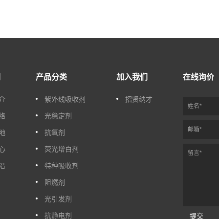
们
产品分类
加入我们
在线询价
介
紫外线吸收剂
招贤纳才
络
光稳定剂
地
抗氧剂
心
荧光增白剂
沿
特种吸收剂
阻燃剂
光引发剂
抗静电剂
提交