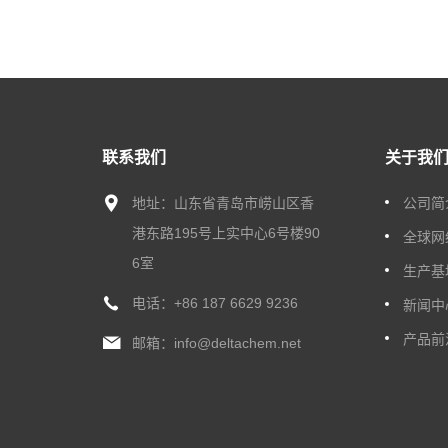
联系我们
关于我
地址：山东省青岛市崂山区香
公司简
港东路195号上实中心6号楼90
全球网
6室
生产基
电话：
+86 187 6629 9236
新闻中
产品前
邮箱：
info@deltachem.net