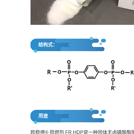
结构式：
用途
欧稳德® 阻燃剂 FR HDP是一种固体无卤磷酸