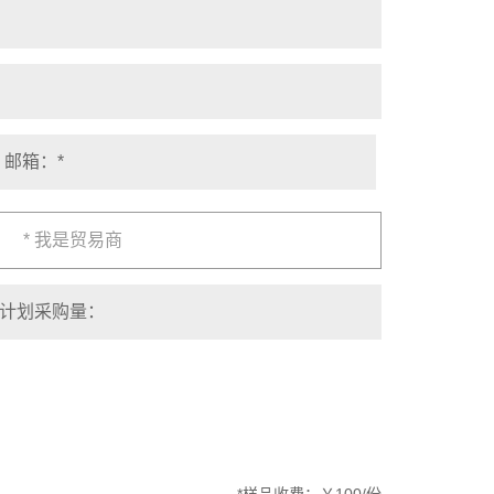
* 我是贸易商
*样品收费：￥100/份