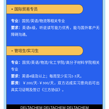
国际贸易专员
专业：
国贸/英语/物流等相关专业
要求：
英语6级，听说读写能力优秀，能与国外客户无
障碍沟通。
管培生/实习生
专业：
国贸/英语/物流/化工学院/高分子材料学院相关
专业
要求：
英语4级及以上；每周至少实习2-3天。
薪资：
￥200/天-￥300/天，双方达成实习意向后可出
具实习证明及签订《三方协议》。
DELTACHEM DELTACHEM DELTACHEM