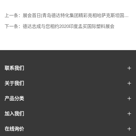
上一条：展会首日|青岛德达特化集团精彩亮相哈萨克斯坦国际
橡塑展
下一条：德达志成与您相约2020印度孟买国际塑料展会
联系我们
关于我们
产品分类
加入我们
在线询价