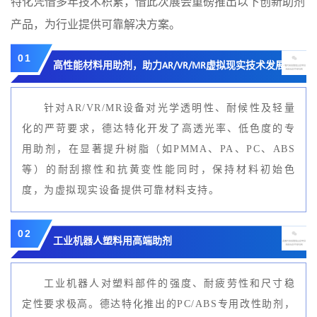
特化凭借多年技术积累，借此次展会重磅推出以下创新助剂
产品，为行业提供可靠解决方案。
0
1
高性能材料用助剂，助力AR/VR/MR虚拟现实技术发展
针对
AR/VR/MR
设备对光学透明性、耐候性及轻量
化的严苛要求，德达特化开发了高透光率、低
色度
的专
用助剂，
在
显著提升树脂（如
PMMA
、
PA
、
PC
、
ABS
等）的耐刮擦性和抗黄变性能
同时
，
保持材料初始色
度，
为虚拟现实设备提供可靠材料支持。
0
2
工
业机器人塑料用
高端助剂
工业机器人对塑料部
件的强度、耐疲劳性和尺寸稳
定性要求极高。德达特化推出的PC/ABS专用改
性助剂，