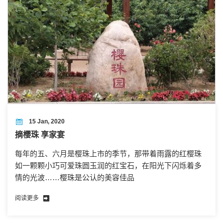
15 Jan, 2020
摘樱珠 享家宴
每年的五、六月是樱珠上市的季节，那带着雨露的红樱珠
如一颗颗小巧可爱珠圆玉润的红宝石，在阳光下闪烁着多
情的光波……樱珠是公认的美容佳品
阅读更多