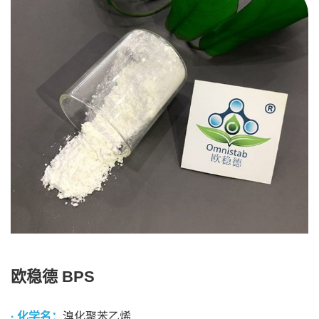
欧稳德 BPS
· 化学名：
溴化聚苯乙烯