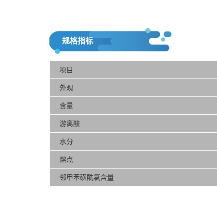
规格指标
项目
外观
含量
游离酸
水分
熔点
邻甲苯磺酰氯含量