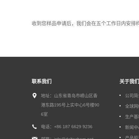
收到您样品申请后，我们会在五个工作日内安排
联系我们
关于我
地址：山东省青岛市崂山区香
公司简
港东路195号上实中心6号楼90
全球网
6室
生产基
电话：
+86 187 6629 9236
新闻中
产品前
邮箱：
info@deltachem.net