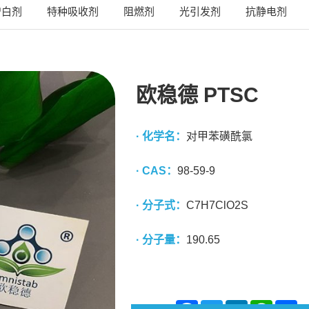
增白剂
特种吸收剂
阻燃剂
光引发剂
抗静电剂
欧稳德 PTSC
· 化学名：
对甲苯磺酰氯
· CAS：
98-59-9
· 分子式：
C7H7ClO2S
· 分子量：
190.65