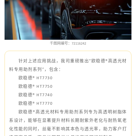
千图网编号：72116242
针对上述应用挑战，我司重磅推出“欧稳德®高透光材
料专用助剂系列”，包含：
欧稳德® HT7730
欧稳德® HT7750
欧稳德® HT7740
欧稳德® HT7770
欧稳德®高透光材料专用助剂系列专为高透明树脂体
系设计，能够在显著提升材料长期耐紫外老化与耐热氧老
化性能的同时，丝毫不影响其本色与透光率，助力客户打