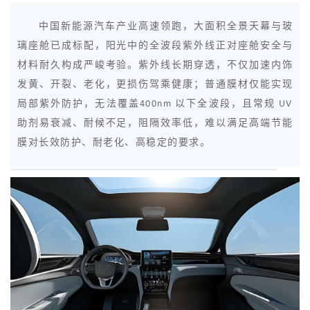
中国新能源汽车产业高速领跑，大面积全景天幕与玻
璃座舱已成标配，阳光中的全波段紫外线正对座舱安全与
材料耐久构成严峻考验。紫外线长期穿透，不仅加速内饰
发黄、开裂、老化，更损伤驾乘健康；普通膜材仅能实现
局部紫外防护，无法覆盖400nm 以下全波段，且常规 UV
助剂易衰减、耐候不足，阻隔效率低，难以满足高端节能
膜对长效防护、耐老化、高稳定的要求。