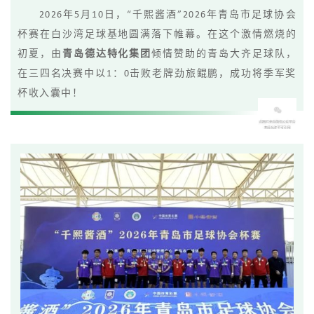
2026年5月10日，“千熙酱酒”2026年青岛市足球协会
杯赛在白沙湾足球基地圆满落下帷幕。在这个激情燃烧的
初夏，由
青岛德达特化集团
倾情赞助的青岛大齐足球队，
在三四名决赛中以1：0击败老牌劲旅鲲鹏，成功将季军奖
杯收入囊中！