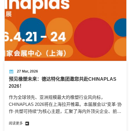
27 Mar, 2026
预见橡塑未来：德达特化集团邀您共赴CHINAPLAS
2026！
作为全球领先、亚洲规模最大的橡塑行业风向标，
CHINAPLAS 2026将在上海拉开帷幕。本届展会以“变革·协
作·共塑可持续”为核心主题，汇聚了海内外顶尖企业、前沿
技术与创新方案，为行业搭建了集商贸对接、技术交流、
阅读更多
趋势洞察于一体的超级平台，解锁橡塑产业高质量发展新