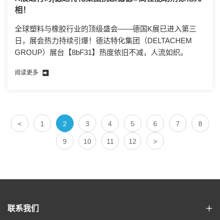
相！
全球塑料与橡胶行业的顶级盛会——德国K展已进入第三
日，展会热力持续引爆！德达特化集团（DELTACHEM
GROUP）展台【8bF31】热度依旧不减，人流如织。
阅读更多
<
1
2
3
4
5
6
7
8
9
10
11
12
>
联系我们