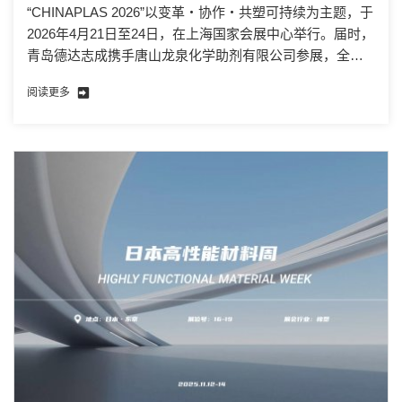
“CHINAPLAS 2026”以变革・协作・共塑可持续为主题，于
2026年4月21日至24日，在上海国家会展中心举行。届时，
青岛德达志成携手唐山龙泉化学助剂有限公司参展，全方
位展示系列优质产品。我们诚挚邀请各位新老合作伙伴莅
阅读更多
临展位，参观交流、洽谈合作，期待与您深入沟通、共探
商机！