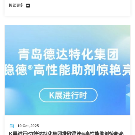
的要求也越来越高，世界领先的轻量化、金属替代品、环
阅读更多
保材料以及先进材料和技术都将聚集在此次展会。
10 Oct, 2025
K展进行时|德达特化集团携欧稳德®高性能助剂惊艳亮