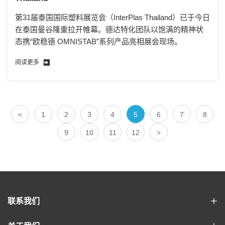
第31届泰国国际塑料展览会（InterPlas Thailand）已于今日
在泰国曼谷隆重拉开帷幕。德达特化团队以饱满的精神状
态携“欧稳德 OMNISTAB”系列产品亮相展会现场。
阅读更多
<
1
2
3
4
5
6
7
8
9
10
11
12
>
联系我们