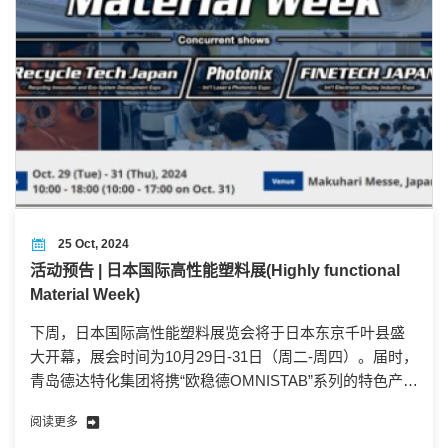
25 Oct, 2024
活动预告 | 日本国际高性能塑料展(Highly functional
Material Week)
下周，日本国际高性能塑料展览会将于日本东京千叶县盛
大开幕，展会时间为10月29日-31日（周二-周四）。届时，
青岛德达特化集团将携“欧稳德OMNISTAB”系列的特色产品
及解决方案亮相展会。在此，我们诚邀各位业内人士前来
阅读更多
我司展位进行参观指导，也期待与各位新老朋友一起交流