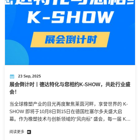
23 Sep, 2025
展会倒计时丨德达特化与您相约K-SHOW，共赴行业盛
会！
当全球橡塑产业的目光再度聚焦莱茵河畔，享誉世界的 K-
SHOW 即将于10月8日到15日在德国杜塞尔多夫盛大启
幕。作为橡塑技术与创新领域的“风向标” 盛会，每一届 K-
SHOW 都承载着行业前沿趋势的探索、技术突破的展示与
阅读更多
全球合作的契机。