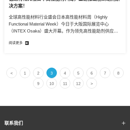
决方案！
全球高性能材料行业盛会日本高性能材料周（Highly
Functional Material Week）今日于大阪国际展览中心
（INTEX Osaka）盛大开幕。作为领先高性能助剂供应
商，青岛德达特化集团（展位号：14-69）携多款创新解决
阅读更多
方案亮相，助力汽车、电子、工业机器人等领域的技术突
破与性能升级。
<
1
2
3
4
5
6
7
8
9
10
11
12
>
联系我们